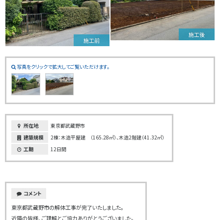
施工後
施工前
写真をクリックで拡大してご覧いただけます。
所在地
東京都武蔵野市
建築規模
2棟：木造平屋建 （165.28㎡）、木造2階建（41.32㎡）
工期
12日間
コメント
東京都武蔵野市の解体工事が完了いたしました。
近隣の皆様、ご理解とご協力ありがとうございました。