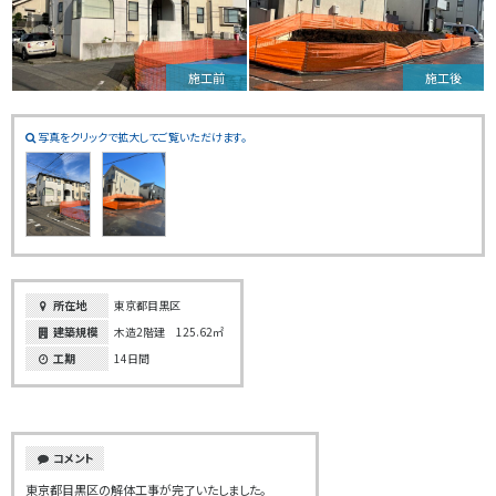
施工前
施工後
写真をクリックで拡大してご覧いただけます。
所在地
東京都目黒区
建築規模
木造2階建 125.62㎡
工期
14日間
コメント
東京都目黒区の解体工事が完了いたしました。