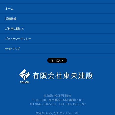
ホーム
採用情報
ご利用に関して
プライバシーポリシー
サイトマップ
有限会社
東京都の解体専門業者
〒183-0001 東京都府中市浅間町2-8-7
TEL：042-358-5191 FAX：042-358-5192
武蔵台LABO / 分析のスペシャリスト