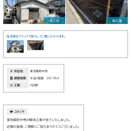
施工前
施工後
写真をクリックで拡大してご覧いただけます。
所在地
東京都府中市
建築規模
木造2階建 105.78㎡
工期
9日間
コメント
東京都府中市の解体工事が完了いたしました。
近隣の皆様、ご理解とご協力ありがとうございました。