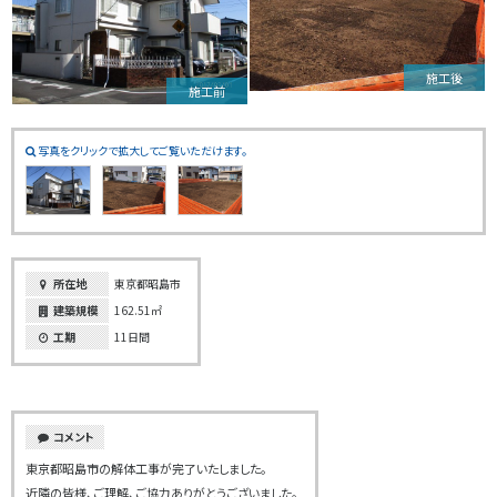
施工後
施工前
写真をクリックで拡大してご覧いただけます。
所在地
東京都昭島市
建築規模
162.51㎡
工期
11日間
コメント
東京都昭島市の解体工事が完了いたしました。
近隣の皆様、ご理解、ご協力ありがとうございました。