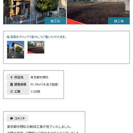
施工前
施工後
写真をクリックで拡大してご覧いただけます。
所在地
東京都中野区
建築規模
91.66㎡（木造２階建）
工期
12日間
コメント
東京都中野区の解体工事が完了いたしました。