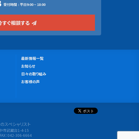
3
受付時間 : 平日9:00 ~ 18:00
今すぐ相談する
更
最新情報一覧
新
お知らせ
情
日々の取り組み
報
お客様の声
分析のスペシャリスト
府中市武蔵台1-4-15
FAX：042-306-6664