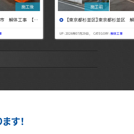
【東京都杉並区】東京都杉並区 解体工事【東京・埼玉・神奈川の解体工事なら東央建設へ】
UP : 2026年07月29日 , CATEGORY :
解体工事
UP : 
ります！