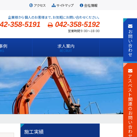
アクセス
サイトマップ
会社情報
企業様から個人のお客様まで、お気軽にお問い合わせください。
42-358-5191
042-358-5192
お
営業時間 9：00～18：00
問
い
合
事例
求人案内
わ
せ
ア
ス
ベ
ス
ト
関
連
の
お
問
い
合
施工実績
わ
せ