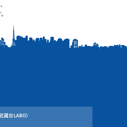
、
。
武蔵台LABO）