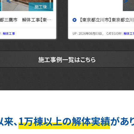
＜
＞
【東京都立川市】東京都立川市 解体工事 【東京・埼玉・神奈川の解体工事なら東央建設へ】
UP : 2026年08月03日 , CATEGORY :
解体工事
施工事例一覧はこちら
以来、
1万棟以上の解体実績
があ