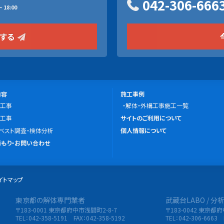
042-306-666
 18:00
をする
施
内容
施工事例
工事
工
解体・外構工事施工一覧
こ
工事
事
サイトのご利用について
の
ベスト調査・検体分析
例
個人情報について
サ
もり・お問い合わせ
イ
ト
イトマップ
に
つ
東京都の解体専門業者
武蔵台LABO / 
限会社 東央建設
い
〒183-0001 東京都府中市浅間町2-8-7
〒183-0042 東京都
て
TEL：042-358-5191 FAX：042-358-5192
TEL：042-306-6663 