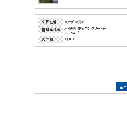
所在地
東京都練馬区
木・鉄骨・鉄筋コンクリート造
建築規模
266.94㎡
工期
28日間
ペ
前
ー
ジ
ナ
ビ
ゲ