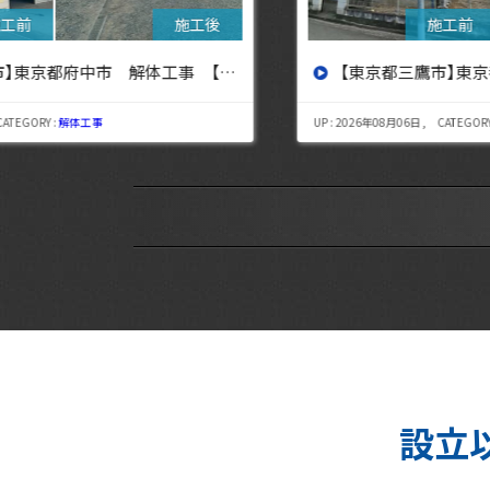
設へ】
【東京都三鷹市】東京都三鷹市 解体工事【東京・埼玉・神奈川の解体工事なら東央建設へ】
UP : 2026年08月06日 , CATEGORY :
解体工事
設立