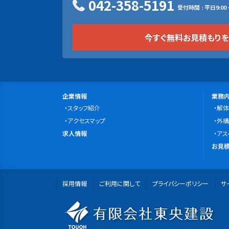
042-358-5191
受付時間 : 平日9:00 ~
今すぐ無料お見積もり
サ
会
事
企業情報
業務
社
スタッフ紹介
業
解体
イ
案
アクセスマップ
内
外構
ト
求
内
求人情報
容
アス
マ
人
無
お見積
情
料
ッ
報
お
プ
採用情報
ご利用に関して
プライバシーポリシー
見
サ
積
有
も
り・