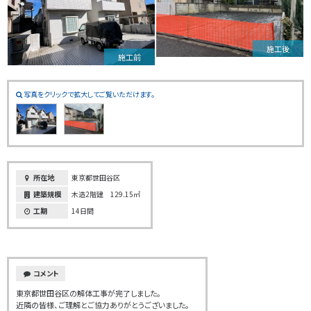
施工後
施工前
写真をクリックで拡大してご覧いただけます。
所在地
東京都世田谷区
建築規模
木造2階建 129.15㎡
工期
14日間
コメント
東京都世田谷区の解体工事が完了しました。
近隣の皆様、ご理解とご協力ありがとうございました。