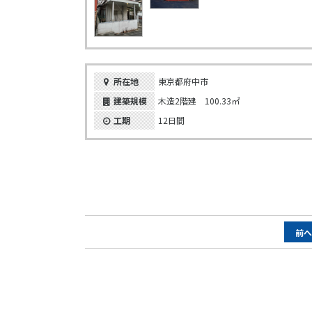
所在地
東京都府中市
建築規模
木造2階建 100.33㎡
工期
12日間
ペ
前
ー
ジ
ナ
ビ