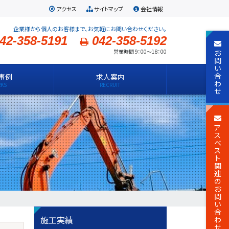
アクセス
サイトマップ
会社情報
企業様から個人のお客様まで、お気軽にお問い合わせください。
42-358-5191
042-358-5192
お
営業時間 9：00～18：00
問
い
合
事例
求人案内
わ
せ
ア
ス
ベ
ス
ト
関
連
の
お
問
い
合
施工実績
わ
せ