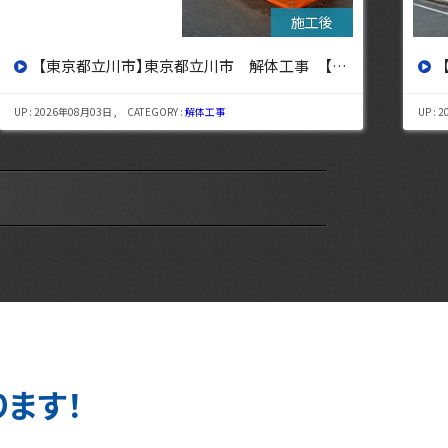
【東京都杉並区】東京都杉並区 解体工事【東京・埼玉・神奈川の解体工事なら東央建設へ】
UP : 2026年07月29日 , CATEGORY :
解体工事
UP : 
ります！