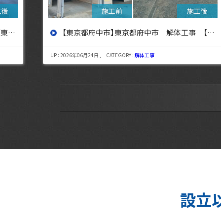
設へ】
【東京都三鷹市】東京都三鷹市 解体工事【東京・埼玉・神奈川の解体工事なら東央建設へ】
UP : 2026年08月06日 , CATEGORY :
解体工事
設立