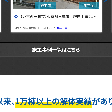
＜
＞
【東京都立川市】東京都立川市 解体工事 【東京・埼玉・神奈川の解体工事なら東央建設へ】
UP : 2026年08月03日 , CATEGORY :
解体工事
施工事例一覧はこちら
以来、
1万棟以上の解体実績
があ