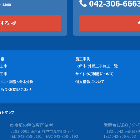
042-306-666
 18:00
をする
施
内容
施工事例
工事
工
解体・外構工事施工一覧
こ
工事
事
サイトのご利用について
の
ベスト調査・検体分析
例
個人情報について
サ
もり・お問い合わせ
イ
ト
イトマップ
に
つ
東京都の解体専門業者
武蔵台LABO / 
限会社 東央建設
い
〒183-0001 東京都府中市浅間町2-8-7
〒183-0042 東京都
て
TEL：042-358-5191 FAX：042-358-5192
TEL：042-306-6663 