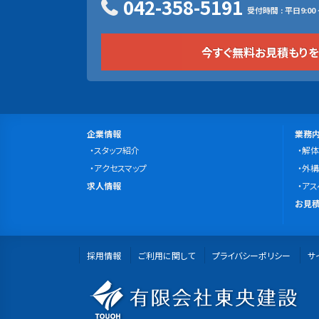
042-358-5191
受付時間 : 平日9:00 ~
今すぐ無料お見積もり
サ
会
事
企業情報
業務
社
スタッフ紹介
業
解体
イ
案
アクセスマップ
内
外構
ト
求
内
求人情報
容
アス
マ
人
無
お見積
情
料
ッ
報
お
プ
採用情報
ご利用に関して
プライバシーポリシー
見
サ
積
有
も
り・