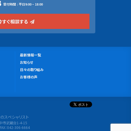
3
受付時間 : 平日9:00 ~ 18:00
今すぐ相談する
更
最新情報一覧
新
お知らせ
情
日々の取り組み
報
お客様の声
分析のスペシャリスト
府中市武蔵台1-4-15
FAX：042-306-6664