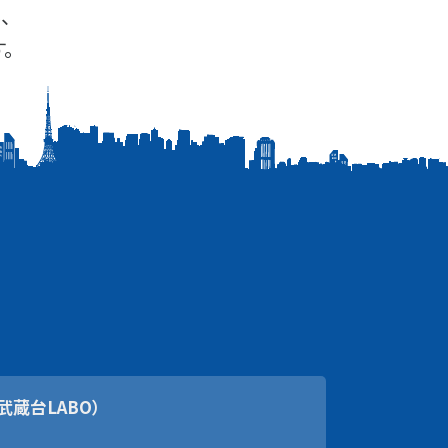
、
。
武蔵台LABO）