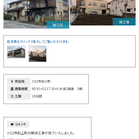
施工後
施工前
写真をクリックで拡大してご覧いただけます。
所在地
川口市前上町
建築規模
90.91㎡/117.35㎡（木造2階建 2棟）
工期
10日間
コメント
川口市前上町の解体工事が完了いたしました。