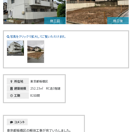
施工前
施工後
写真をクリックで拡大してご覧いただけます。
所在地
東京都板橋区
建築規模
252.23㎡ RC造3階建
工期
82日間
コメント
東京都板橋区の解体工事が完了いたしました。