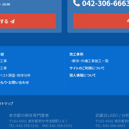
042-306-666
 18:00
をする
施
内容
施工事例
工事
工
解体・外構工事施工一覧
こ
工事
事
サイトのご利用について
の
ベスト調査・検体分析
例
個人情報について
サ
もり・お問い合わせ
イ
ト
イトマップ
に
つ
東京都の解体専門業者
武蔵台LABO / 
限会社 東央建設
い
〒183-0001 東京都府中市浅間町2-8-7
〒183-0042 東京都
て
TEL：042-358-5191 FAX：042-358-5192
TEL：042-306-6663 