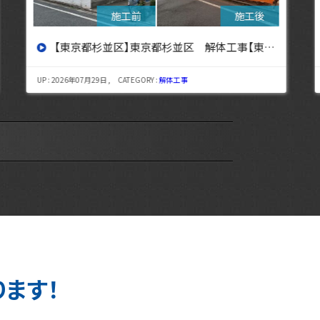
【東京都杉並区】東京都杉並区 解体工事【東京・埼玉・神奈川の解体工事なら東央建設へ】
UP : 2026年07月29日 , CATEGORY :
解体工事
UP : 
ります！