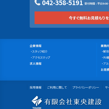
042-358-5191
受付時間 : 平日9:00 ~
今すぐ無料お見積もり
サ
会
事
企業情報
業務
社
スタッフ紹介
業
解体
イ
案
アクセスマップ
内
外構
ト
求
内
求人情報
容
アス
マ
人
無
お見積
情
料
ッ
報
お
プ
採用情報
ご利用に関して
プライバシーポリシー
見
サ
積
有
も
り・