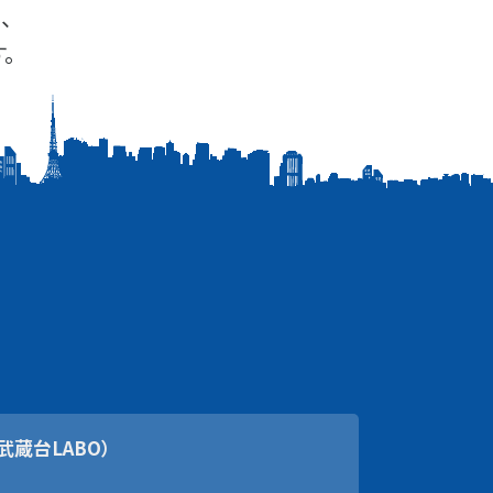
、
。
武蔵台LABO）