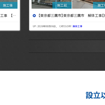
設へ】
【東京都三鷹市】東京都三鷹市 解体工事【東京・埼玉・神奈川の解体工事なら東央建設へ】
UP : 2026年08月06日 , CATEGORY :
解体工事
設立