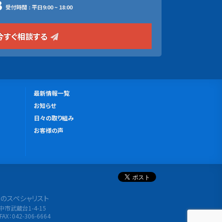
3
受付時間 : 平日9:00 ~ 18:00
今すぐ相談する
更
最新情報一覧
新
お知らせ
情
日々の取り組み
報
お客様の声
分析のスペシャリスト
府中市武蔵台1-4-15
FAX：042-306-6664