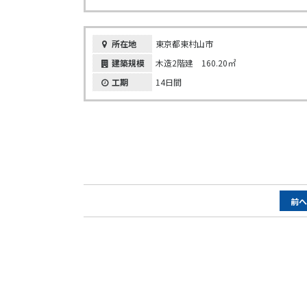
所在地
東京都東村山市
建築規模
木造2階建 160.20㎡
工期
14日間
ペ
前
ー
ジ
ナ
ビ
ゲ
ー