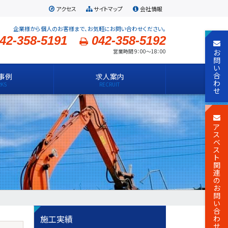
アクセス
サイトマップ
会社情報
企業様から個人のお客様まで、お気軽にお問い合わせください。
42-358-5191
042-358-5192
お
営業時間 9：00～18：00
問
い
合
事例
求人案内
わ
せ
ア
ス
ベ
ス
ト
関
連
の
お
問
い
合
施工実績
わ
せ