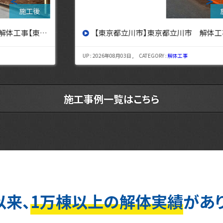
＜
＞
【東京都立川市】東京都立川市 解体工事 【東京・埼玉・神奈川の解体工事なら東央建設へ】
UP : 2026年08月03日 , CATEGORY :
解体工事
施工事例一覧はこちら
以来、
1万棟以上の解体実績
があ