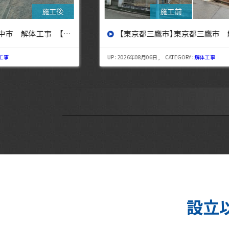
設へ】
【東京都三鷹市】東京都三鷹市 解体工事【東京・埼玉・神奈川の解体工事なら東央建設へ】
UP : 2026年08月06日 , CATEGORY :
解体工事
設立