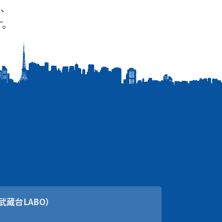
、
。
武蔵台LABO）