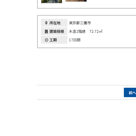
所在地
東京都三鷹市
建築規模
木造2階建 72.72㎡
工期
17日間
ペ
前
ー
ジ
ナ
ビ
ゲ