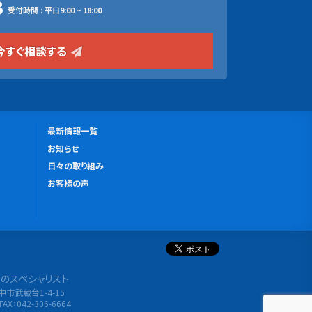
3
受付時間 : 平日9:00 ~ 18:00
今すぐ相談する
更
最新情報一覧
新
お知らせ
情
日々の取り組み
報
お客様の声
分析のスペシャリスト
府中市武蔵台1-4-15
FAX：042-306-6664