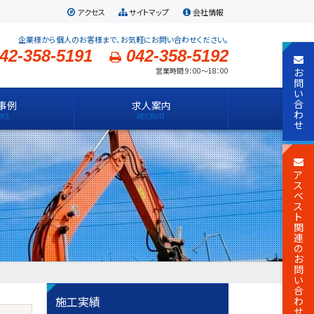
アクセス
サイトマップ
会社情報
企業様から個人のお客様まで、お気軽にお問い合わせください。
42-358-5191
042-358-5192
お
営業時間 9：00～18：00
問
い
合
事例
求人案内
わ
せ
ア
ス
ベ
ス
ト
関
連
の
お
問
い
合
施工実績
わ
せ