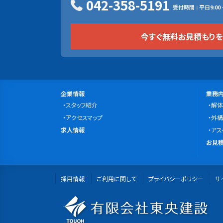
042-358-5191
受付時間 : 平日9:00 ~
今すぐ無料お見積もり
サ
会
事
企業情報
業務
社
スタッフ紹介
業
解体
イ
案
アクセスマップ
内
外構
ト
求
内
求人情報
容
アス
マ
人
無
お見積
情
料
ッ
報
お
プ
採用情報
ご利用に関して
プライバシーポリシー
見
サ
積
有
も
り・