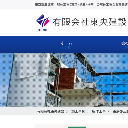
東京都三鷹市 解体工事【東京・埼玉・神奈川の解体工事なら東央建
ホーム
会
有限会社東央建設
施工事例
解体工事
東京都三