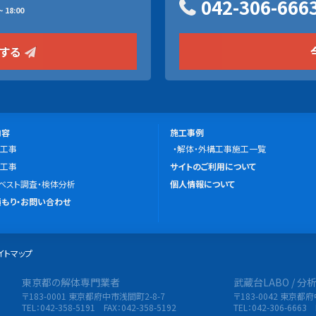
042-306-666
 18:00
をする
施
内容
施工事例
工事
工
解体・外構工事施工一覧
こ
工事
事
サイトのご利用について
の
ベスト調査・検体分析
例
個人情報について
サ
もり・お問い合わせ
イ
ト
イトマップ
に
つ
東京都の解体専門業者
武蔵台LABO / 
限会社 東央建設
い
〒183-0001 東京都府中市浅間町2-8-7
〒183-0042 東京都
て
TEL：042-358-5191 FAX：042-358-5192
TEL：042-306-6663 