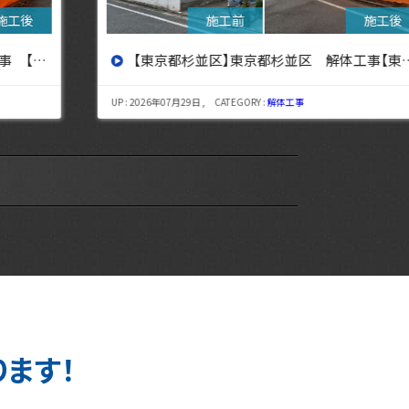
【東京都杉並区】東京都杉並区 解体工事【東京・埼玉・神奈川の解体工事なら東央建設へ】
UP : 2026年07月29日 , CATEGORY :
解体工事
UP : 
ります！