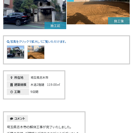
施工後
施工前
写真をクリックで拡大してご覧いただけます。
所在地
埼玉県志木市
建築規模
木造2階建 119.00㎡
工期
9日間
コメント
埼玉県志木市の解体工事が完了いたしました。