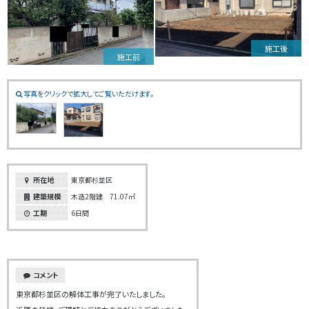
施工後
施工前
写真をクリックで拡大してご覧いただけます。
所在地
東京都杉並区
建築規模
木造2階建 71.07㎡
工期
6日間
コメント
東京都杉並区の解体工事が完了いたしました。