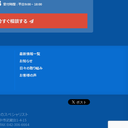
3
受付時間 : 平日9:00 ~ 18:00
今すぐ相談する
更
最新情報一覧
新
お知らせ
情
日々の取り組み
報
お客様の声
分析のスペシャリスト
府中市武蔵台1-4-15
FAX：042-306-6664