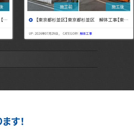
【東京都杉並区】東京都杉並区 解体工事【東京・埼玉・神奈川の解体工事なら東央建設へ】
UP : 2026年07月29日 , CATEGORY :
解体工事
UP : 
ります！