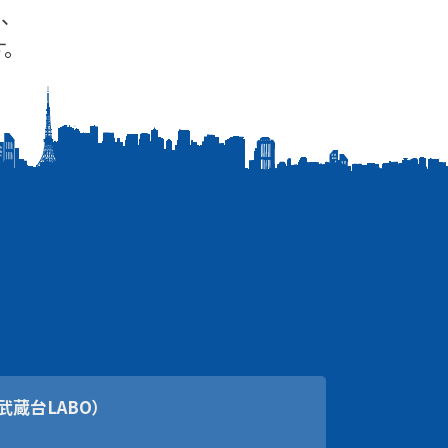
、
。
武蔵台LABO）