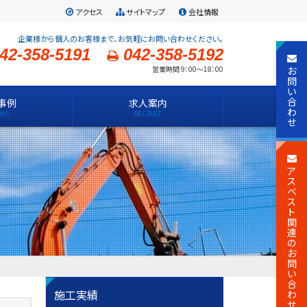
アクセス
サイトマップ
会社情報
企業様から個人のお客様まで、お気軽にお問い合わせください。
42-358-5191
042-358-5192
お
営業時間 9：00～18：00
問
い
合
事例
求人案内
わ
せ
ア
ス
ベ
ス
ト
関
連
の
お
問
い
合
施工実績
わ
せ