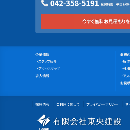
042-358-5191
受付時間 : 平日9:00 ~
今すぐ無料お見積もり
サ
会
事
企業情報
業務
社
スタッフ紹介
業
解体
イ
案
アクセスマップ
内
外構
ト
求
内
求人情報
容
アス
マ
人
無
お見積
情
料
ッ
報
お
プ
採用情報
ご利用に関して
プライバシーポリシー
見
サ
積
有
も
り・