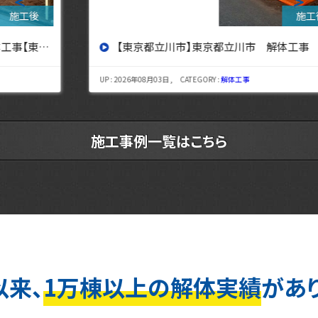
＜
＞
【東京都立川市】東京都立川市 解体工事 【東京・埼玉・神奈川の解体工事なら東央建設へ】
UP : 2026年08月03日 , CATEGORY :
解体工事
施工事例一覧はこちら
以来、
1万棟以上の解体実績
があ