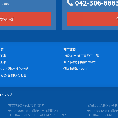
042-306-666
 18:00
をする
施
内容
施工事例
工事
工
解体・外構工事施工一覧
こ
工事
事
サイトのご利用について
の
ベスト調査・検体分析
例
個人情報について
サ
もり・お問い合わせ
イ
ト
イトマップ
に
つ
東京都の解体専門業者
武蔵台LABO / 
限会社 東央建設
い
〒183-0001 東京都府中市浅間町2-8-7
〒183-0042 東京都
て
TEL：042-358-5191 FAX：042-358-5192
TEL：042-306-6663 