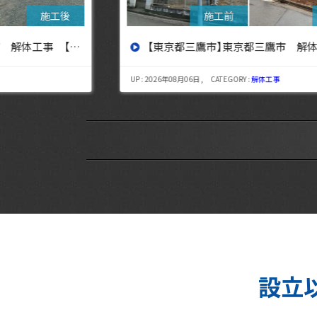
設へ】
【東京都三鷹市】東京都三鷹市 解体工事【東京・埼玉・神奈川の解体工事なら東央建設へ】
UP : 2026年08月06日 , CATEGORY :
解体工事
設立