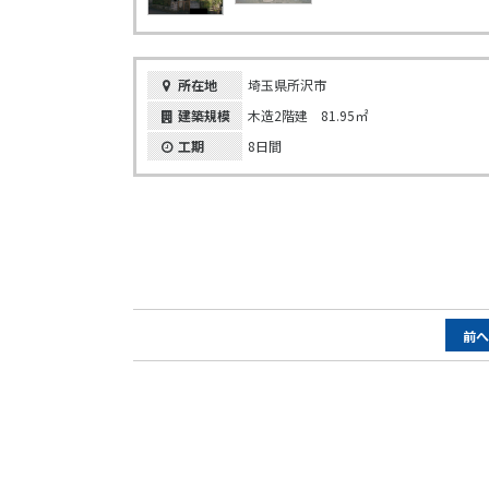
所在地
埼玉県所沢市
建築規模
木造2階建 81.95㎡
工期
8日間
ペ
前
ー
ジ
ナ
ビ
ゲ