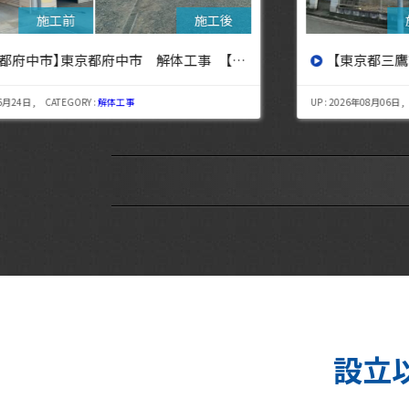
設へ】
【東京都三鷹市】東京都三鷹市 解体工事【東京・埼玉・神奈川の解体工事なら東央建設へ】
UP : 2026年08月06日 , CATEGORY :
解体工事
設立