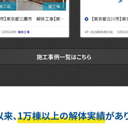
＜
＞
【東京都立川市】東京都立川市 解体工事 【東京・埼玉・神奈川の解体工事なら東央建設へ】
UP : 2026年08月03日 , CATEGORY :
解体工事
施工事例一覧はこちら
以来、
1万棟以上の解体実績
があ