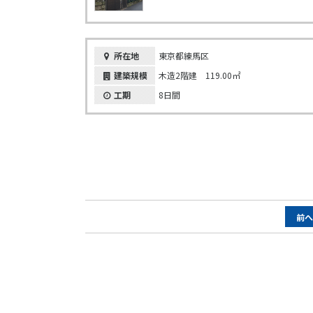
所在地
東京都練馬区
建築規模
木造2階建 119.00㎡
工期
8日間
ペ
前
ー
ジ
ナ
ビ
ゲ