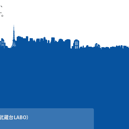
、
。
武蔵台LABO）