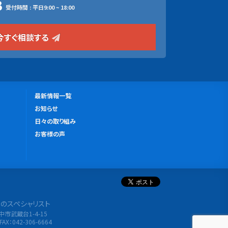
3
受付時間 : 平日9:00 ~ 18:00
今すぐ相談する
更
最新情報一覧
新
お知らせ
情
日々の取り組み
報
お客様の声
分析のスペシャリスト
府中市武蔵台1-4-15
FAX：042-306-6664