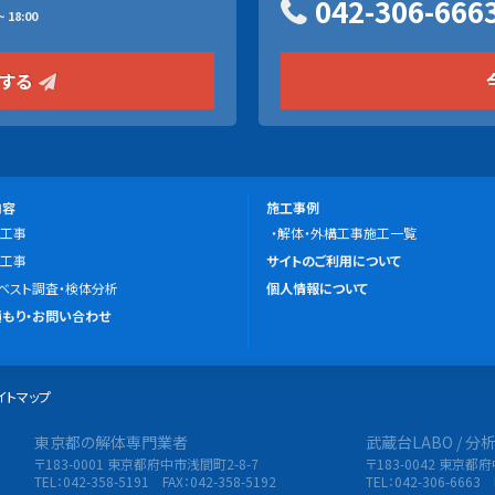
042-306-666
 18:00
をする
施
内容
施工事例
工事
工
解体・外構工事施工一覧
こ
工事
事
サイトのご利用について
の
ベスト調査・検体分析
例
個人情報について
サ
もり・お問い合わせ
イ
ト
イトマップ
に
つ
東京都の解体専門業者
武蔵台LABO / 
限会社 東央建設
い
〒183-0001 東京都府中市浅間町2-8-7
〒183-0042 東京都
て
TEL：042-358-5191 FAX：042-358-5192
TEL：042-306-6663 