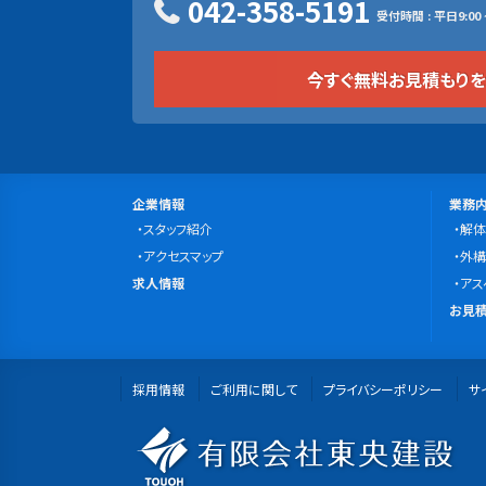
042-358-5191
受付時間 : 平日9:00 ~
今すぐ無料お見積もり
サ
会
事
企業情報
業務
社
スタッフ紹介
業
解体
イ
案
アクセスマップ
内
外構
ト
求
内
求人情報
容
アス
マ
人
無
お見積
情
料
ッ
報
お
プ
採用情報
ご利用に関して
プライバシーポリシー
見
サ
積
有
も
り・