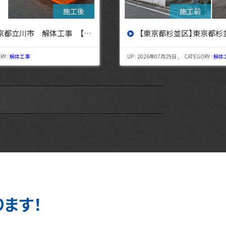
【東京都杉並区】東京都杉並区 解体工事【東京・埼玉・神奈川の解体工事なら東央建設へ】
UP : 2026年07月29日 , CATEGORY :
解体工事
UP : 
ります！