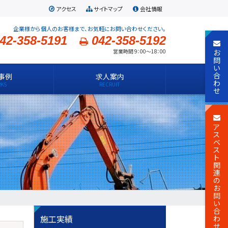
アクセス
サイトマップ
会社情報
企業様から個人のお客様まで、お気軽にお問い合わせください。
42-358-5191
042-358-5192
お
営業時間 9：00～18：00
問
い
合
事例
求人案内
わ
せ
ア
ス
ベ
ス
ト
関
連
の
お
問
い
合
施工実績
わ
せ