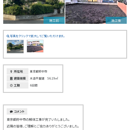
施工前
施工後
写真をクリックで拡大してご覧いただけます。
所在地
東京都府中市
建築規模
木造平屋建 56.19㎡
工期
6日間
コメント
東京都府中市の解体工事が完了いたしました。
近隣の皆様、ご理解とご協力ありがとうございました。