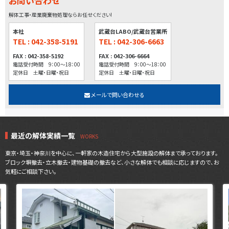
お問い合わせ
解体工事・産業廃棄物処理ならお任せください!
本社
武蔵台LABO/武蔵台営業所
TEL : 042-358-5191
TEL : 042-306-6663
FAX : 042-358-5192
FAX : 042-306-6664
電話受付時間 9：00～18：00
電話受付時間 9：00～18：00
定休日 土曜・日曜・祝日
定休日 土曜・日曜・祝日
メールで問い合わせる
最近の解体実績一覧
東京・埼玉・神奈川を中心に、一軒家の木造住宅から大型施設の解体まで承っております。
ブロック塀撤去・立木撤去・建物基礎の撤去など、小さな解体でも相談に応じますので、お
気軽にご相談下さい。