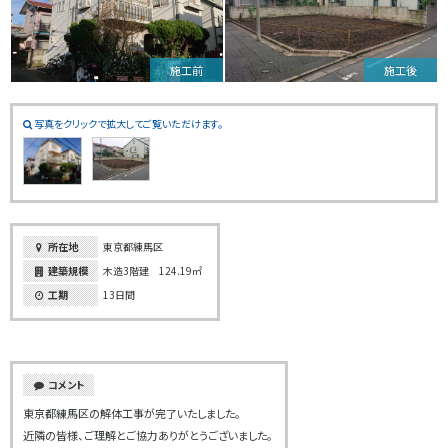
施工前
施工後
写真をクリックで拡大してご覧いただけます。
所在地
東京都練馬区
建築規模
木造3階建 124.19㎡
工期
13日間
コメント
東京都練馬区の解体工事が完了いたしました。
近隣の皆様、ご理解とご協力ありがとうございました。