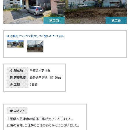
施工前
施工後
写真をクリックで拡大してご覧いただけます。
所在地
千葉県木更津市
建築規模
鉄骨造平家建 87.60㎡
工期
3日間
コメント
千葉県木更津市の解体工事が完了いたしました。
近隣の皆様、ご理解とご協力ありがとうございました。