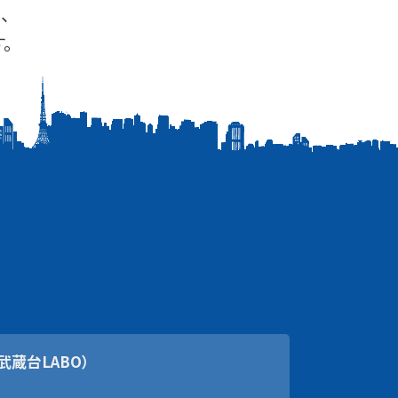
、
。
武蔵台LABO）