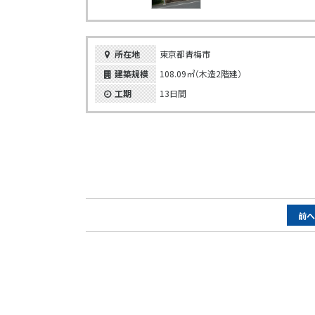
所在地
東京都青梅市
建築規模
108.09㎡（木造2階建）
工期
13日間
ペ
前
ー
ジ
ナ
ビ
ゲ