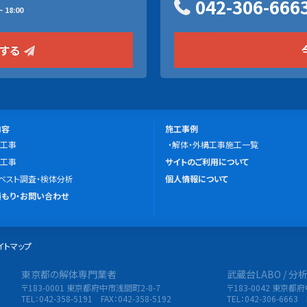
042-306-666
 18:00
をする
施
内容
施工事例
工事
工
解体・外構工事施工一覧
こ
工事
事
サイトのご利用について
の
ベスト調査・検体分析
例
個人情報について
サ
もり・お問い合わせ
イ
ト
イトマップ
に
つ
東京都の解体専門業者
武蔵台LABO / 
限会社 東央建設
い
〒183-0001 東京都府中市浅間町2-8-7
〒183-0042 東京都
て
TEL：042-358-5191 FAX：042-358-5192
TEL：042-306-6663 