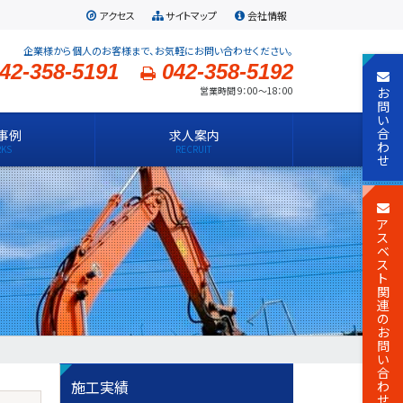
アクセス
サイトマップ
会社情報
企業様から個人のお客様まで、お気軽にお問い合わせください。
42-358-5191
042-358-5192
お
営業時間 9：00～18：00
問
い
合
事例
求人案内
わ
せ
ア
ス
ベ
ス
ト
関
連
の
お
問
い
合
施工実績
わ
せ