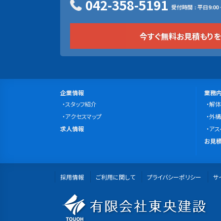
042-358-5191
受付時間 : 平日9:00 ~
今すぐ無料お見積もり
サ
会
事
企業情報
業務
社
スタッフ紹介
業
解体
イ
案
アクセスマップ
内
外構
ト
求
内
求人情報
容
アス
マ
人
無
お見積
情
料
ッ
報
お
プ
採用情報
ご利用に関して
プライバシーポリシー
見
サ
積
有
も
り・