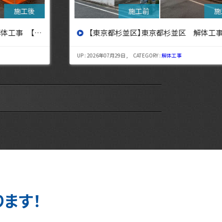
【東京都杉並区】東京都杉並区 解体工事【東京・埼玉・神奈川の解体工事なら東央建設へ】
UP : 2026年07月29日 , CATEGORY :
解体工事
UP : 
ります！