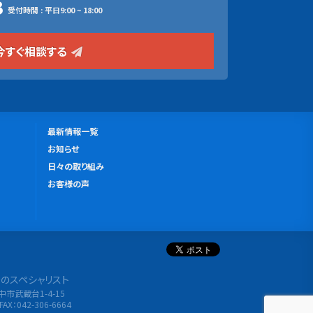
3
受付時間 : 平日9:00 ~ 18:00
今すぐ相談する
更
最新情報一覧
新
お知らせ
情
日々の取り組み
報
お客様の声
分析のスペシャリスト
府中市武蔵台1-4-15
FAX：042-306-6664