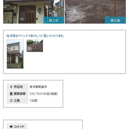
施工前
施工後
写真をクリックで拡大してご覧いただけます。
所在地
東京都昭島市
建築規模
110.74㎡（木造2階建）
工期
7日間
コメント