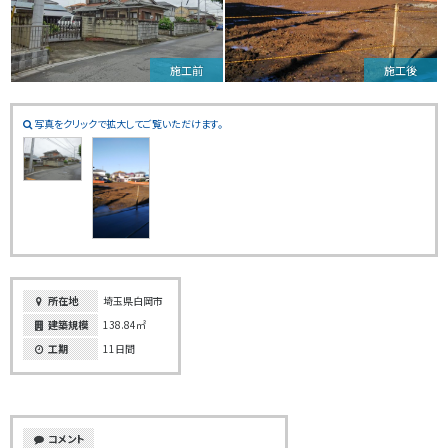
施工前
施工後
写真をクリックで拡大してご覧いただけます。
所在地
埼玉県白岡市
建築規模
138.84㎡
工期
11日間
コメント