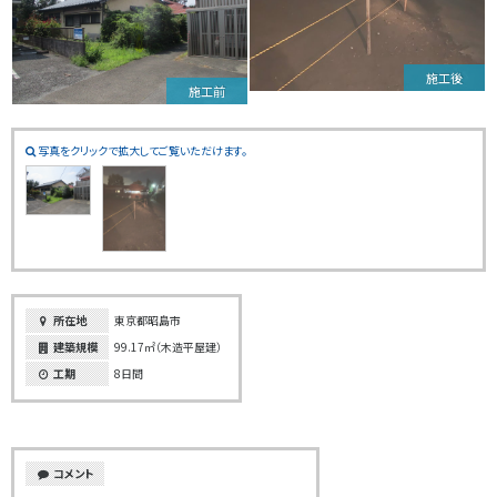
施工後
施工前
写真をクリックで拡大してご覧いただけます。
所在地
東京都昭島市
建築規模
99.17㎡（木造平屋建）
工期
8日間
コメント