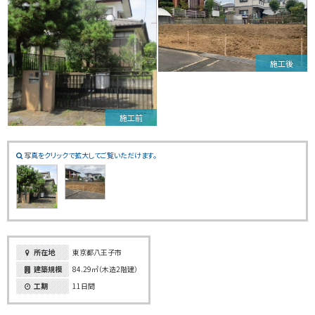
施工後
施工前
写真をクリックで拡大してご覧いただけます。
所在地
東京都八王子市
建築規模
84.29㎡（木造2階建）
工期
11日間