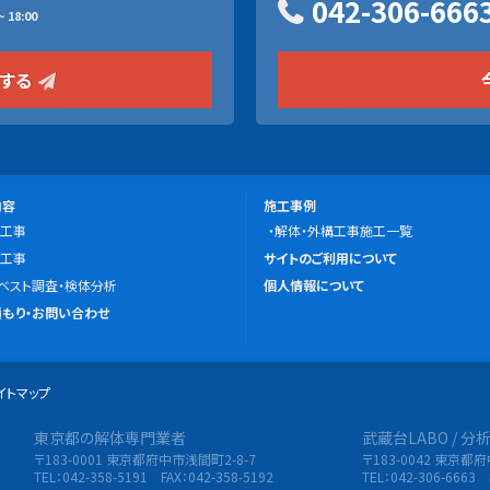
042-306-666
 18:00
をする
施
内容
施工事例
工事
工
解体・外構工事施工一覧
こ
工事
事
サイトのご利用について
の
ベスト調査・検体分析
例
個人情報について
サ
もり・お問い合わせ
イ
ト
イトマップ
に
つ
東京都の解体専門業者
武蔵台LABO / 
限会社 東央建設
い
〒183-0001 東京都府中市浅間町2-8-7
〒183-0042 東京都
て
TEL：042-358-5191 FAX：042-358-5192
TEL：042-306-6663 