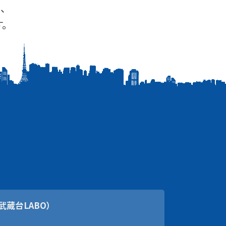
、
。
武蔵台LABO）