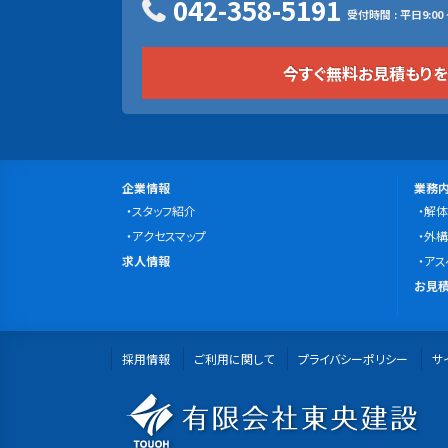
042-358-5191
受付時間 : 平日9:00 ~
今すぐ無料お見積もり
サ
会
事
企業情報
業務
社
スタッフ紹介
業
解体
イ
案
アクセスマップ
内
外構
ト
求
内
求人情報
容
アス
マ
人
無
お見積
情
料
ッ
報
お
プ
採用情報
ご利用に関して
プライバシーポリシー
見
サ
積
有
も
り・