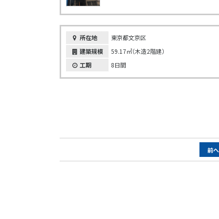
所在地
東京都文京区
建築規模
59.17㎡（木造2階建）
工期
8日間
ペ
前
ー
ジ
ナ
ビ
ゲ