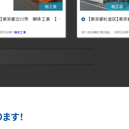
【東京都杉並区】東京都杉並区 解体工事【東京・埼玉・神奈川の解体工事なら東央建設へ】
UP : 2026年07月29日 , CATEGORY :
解体工事
UP : 
ります！