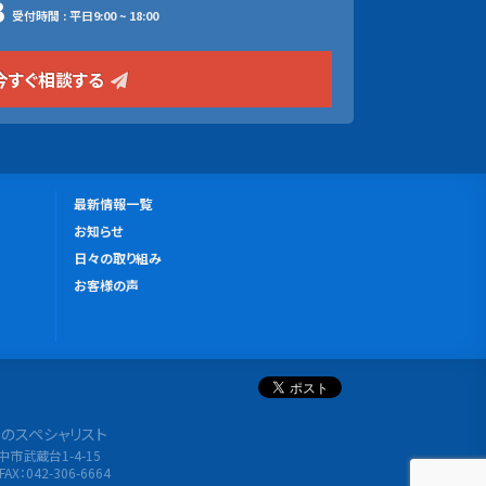
3
受付時間 : 平日9:00 ~ 18:00
今すぐ相談する
更
最新情報一覧
新
お知らせ
情
日々の取り組み
報
お客様の声
分析のスペシャリスト
府中市武蔵台1-4-15
FAX：042-306-6664