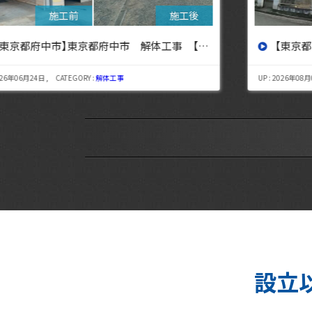
設へ】
【東京都三鷹市】東京都三鷹市 解体工事【東京・埼玉・神奈川の解体工事なら東央建設へ】
UP : 2026年08月06日 , CATEGORY :
解体工事
設立