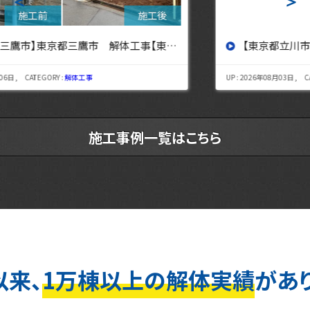
＜
＞
【東京都立川市】東京都立川市 解体工事 【東京・埼玉・神奈川の解体工事なら東央建設へ】
UP : 2026年08月03日 , CATEGORY :
解体工事
施工事例一覧はこちら
以来、
1万棟以上の解体実績
があ