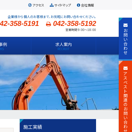
アクセス
サイトマップ
会社情報
企業様から個人のお客様まで、お気軽にお問い合わせください。
42-358-5191
042-358-5192
お
営業時間 9：00～18：00
問
い
合
事例
求人案内
わ
せ
ア
ス
ベ
ス
ト
関
連
の
お
問
い
合
施工実績
わ
せ