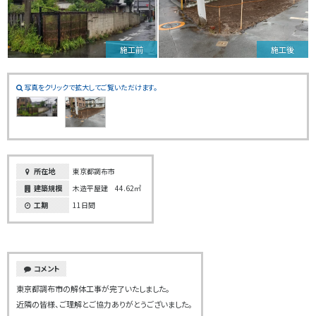
施工前
施工後
写真をクリックで拡大してご覧いただけます。
所在地
東京都調布市
建築規模
木造平屋建 44.62㎡
工期
11日間
コメント
東京都調布市の解体工事が完了いたしました。
近隣の皆様、ご理解とご協力ありがとうございました。