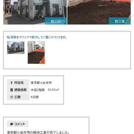
施工前
施工後
写真をクリックで拡大してご覧いただけます。
所在地
東京都小金井市
建築規模
木造2階建 33.05㎥
工期
4日間
コメント
東京都小金井市の解体工事が完了しました。