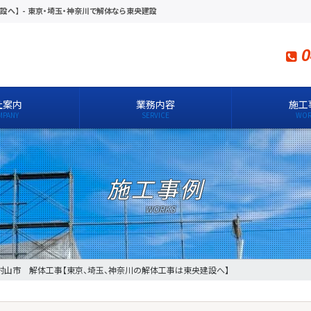
設へ】
-
東京・埼玉・神奈川で解体なら東央建設
0
社案内
業務内容
施工
施工事例
村山市 解体工事【東京、埼玉、神奈川の解体工事は東央建設へ】