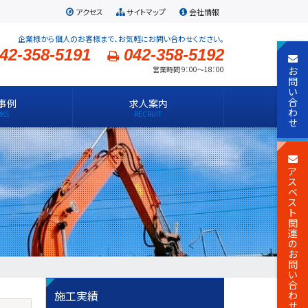
アクセス
サイトマップ
会社情報
企業様から個人のお客様まで、お気軽にお問い合わせください。
42-358-5191
042-358-5192
お
営業時間 9：00～18：00
問
い
合
事例
求人案内
わ
せ
ア
ス
ベ
ス
ト
関
連
の
お
問
い
合
施工実績
わ
せ