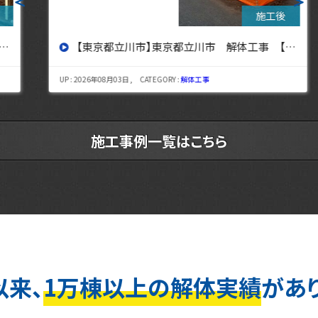
＜
＞
【東京都立川市】東京都立川市 解体工事 【東京・埼玉・神奈川の解体工事なら東央建設へ】
UP : 2026年08月03日 , CATEGORY :
解体工事
施工事例一覧はこちら
以来、
1万棟以上の解体実績
があ