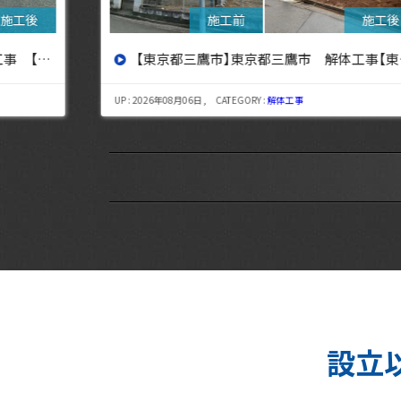
設へ】
【東京都三鷹市】東京都三鷹市 解体工事【東京・埼玉・神奈川の解体工事なら東央建設へ】
UP : 2026年08月06日 , CATEGORY :
解体工事
設立