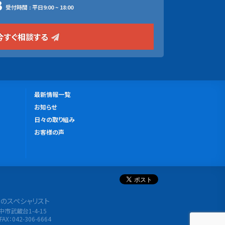
3
受付時間 : 平日9:00 ~ 18:00
今すぐ相談する
更
最新情報一覧
新
お知らせ
情
日々の取り組み
報
お客様の声
分析のスペシャリスト
府中市武蔵台1-4-15
FAX：042-306-6664