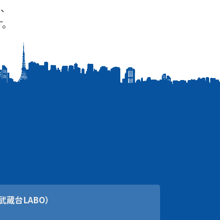
、
。
武蔵台LABO）