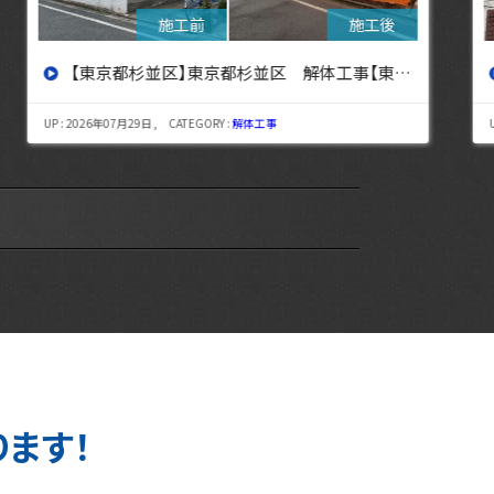
【東京都杉並区】東京都杉並区 解体工事【東京・埼玉・神奈川の解体工事なら東央建設へ】
UP : 2026年07月29日 , CATEGORY :
解体工事
UP : 
ります！