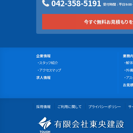
042-358-5191
受付時間 : 平日9:00 ~
今すぐ無料お見積もり
サ
会
事
企業情報
業務
社
スタッフ紹介
業
解体
イ
案
アクセスマップ
内
外構
ト
求
内
求人情報
容
アス
マ
人
無
お見積
情
料
ッ
報
お
プ
採用情報
ご利用に関して
プライバシーポリシー
見
サ
積
有
も
り・