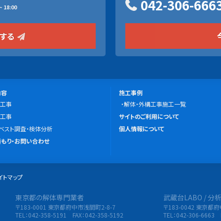
042-306-666
 18:00
をする
施
内容
施工事例
工事
工
解体・外構工事施工一覧
こ
工事
事
サイトのご利用について
の
ベスト調査・検体分析
例
個人情報について
サ
もり・お問い合わせ
イ
ト
イトマップ
に
つ
東京都の解体専門業者
武蔵台LABO / 
限会社 東央建設
い
〒183-0001 東京都府中市浅間町2-8-7
〒183-0042 東京都
て
TEL：042-358-5191 FAX：042-358-5192
TEL：042-306-6663 