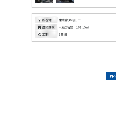
所在地
東京都東村山市
建築規模
木造2階建 101.15㎥
工期
6日間
ペ
前
ー
ジ
ナ
ビ
ゲ
ー