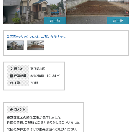
施工前
施工後
写真をクリックで拡大してご覧いただけます。
所在地
東京都北区
建築規模
木造2階建 101.81㎥
工期
7日間
コメント
東京都北区の解体工事が完了しました。
近隣の皆様、ご理解とご協力ありがとうございました。
北区の解体工事はぜひ東央建設へご相談ください。