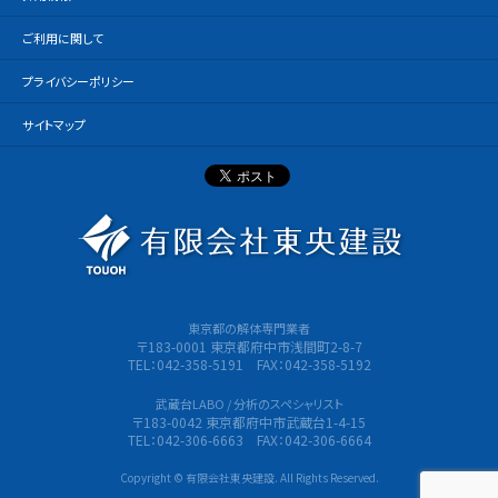
ご利用に関して
プライバシーポリシー
サイトマップ
有限会社
東京都の解体専門業者
〒183-0001 東京都府中市浅間町2-8-7
TEL：042-358-5191 FAX：042-358-5192
武蔵台LABO / 分析のスペシャリスト
〒183-0042 東京都府中市武蔵台1-4-15
TEL：042-306-6663 FAX：042-306-6664
Copyright © 有限会社東央建設. All Rights Reserved.