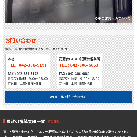
東央建設へのアクセス
お問い合わせ
解体工事・産業廃棄物処理ならお任せください!
本社
武蔵台LABO/武蔵台営業所
TEL : 042-358-5191
TEL : 042-306-6663
FAX : 042-358-5192
FAX : 042-306-6664
電話受付時間 9：00～18：00
電話受付時間 9：00～18：00
定休日 土曜・日曜・祝日
定休日 土曜・日曜・祝日
メールで問い合わせる
最近の解体実績一覧
東京・埼玉・神奈川を中心に、一軒家の木造住宅から大型施設の解体まで承っております。
ブロック塀撤去・立木撤去・建物基礎の撤去など、小さな解体でも相談に応じますので、お