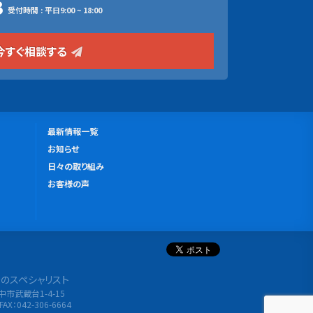
3
受付時間 : 平日9:00 ~ 18:00
今すぐ相談する
更
最新情報一覧
新
お知らせ
情
日々の取り組み
報
お客様の声
分析のスペシャリスト
府中市武蔵台1-4-15
FAX：042-306-6664