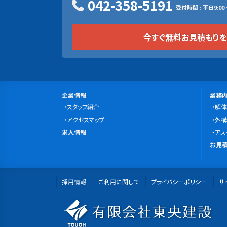
042-358-5191
受付時間 : 平日9:00 ~
今すぐ無料お見積もり
サ
会
事
企業情報
業務
社
スタッフ紹介
業
解体
イ
案
アクセスマップ
内
外構
ト
求
内
求人情報
容
アス
マ
人
無
お見積
情
料
ッ
報
お
プ
採用情報
ご利用に関して
プライバシーポリシー
見
サ
積
有
も
り・