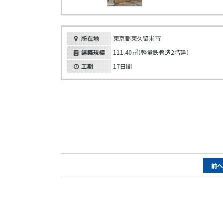
所在地
東京都東久留米市
建築規模
111.40㎡（軽量鉄骨造2階建）
工期
17日間
ペ
前
ー
ジ
ナ
ビ