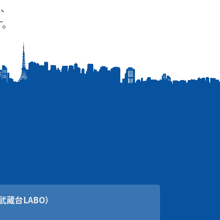
、
。
武蔵台LABO）