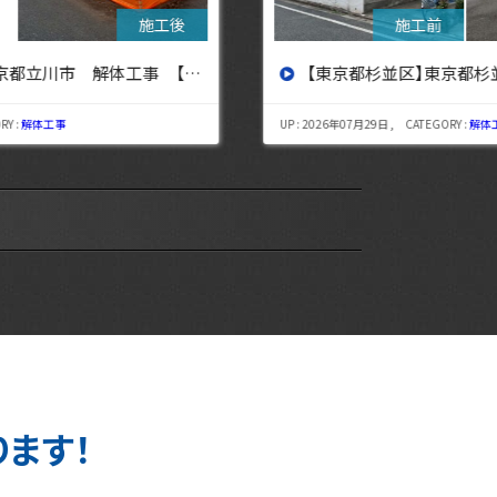
【東京都杉並区】東京都杉並区 解体工事【東京・埼玉・神奈川の解体工事なら東央建設へ】
UP : 2026年07月29日 , CATEGORY :
解体工事
UP : 
ります！