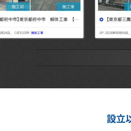
設へ】
【東京都三鷹市】東京都三鷹市 解体工事【東京・埼玉・神奈川の解体工事なら東央建設へ】
UP : 2026年08月06日 , CATEGORY :
解体工事
設立