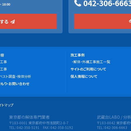
042-306-666
 18:00
をする
施
内容
施工事例
工事
工
解体・外構工事施工一覧
こ
工事
事
サイトのご利用について
の
ベスト調査・検体分析
例
個人情報について
サ
もり・お問い合わせ
イ
ト
イトマップ
に
つ
東京都の解体専門業者
武蔵台LABO / 
限会社 東央建設
い
〒183-0001 東京都府中市浅間町2-8-7
〒183-0042 東京都
て
TEL：042-358-5191 FAX：042-358-5192
TEL：042-306-6663 