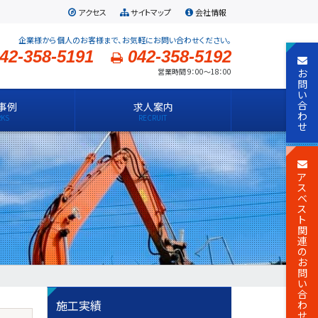
アクセス
サイトマップ
会社情報
企業様から個人のお客様まで、お気軽にお問い合わせください。
42-358-5191
042-358-5192
お
営業時間 9：00～18：00
問
い
合
事例
求人案内
わ
せ
ア
ス
ベ
ス
ト
関
連
の
お
問
い
合
施工実績
わ
せ