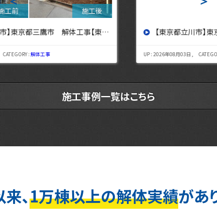
＜
＞
【東京都立川市】東京都立川市 解体工事 【東京・埼玉・神奈川の解体工事なら東央建設へ】
UP : 2026年08月03日 , CATEGORY :
解体工事
施工事例一覧はこちら
以来、
1万棟以上の解体実績
があ