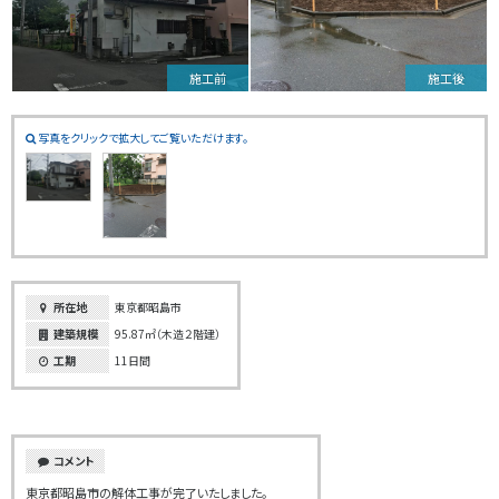
施工前
施工後
写真をクリックで拡大してご覧いただけます。
所在地
東京都昭島市
建築規模
95.87㎡（木造２階建）
工期
11日間
コメント
東京都昭島市の解体工事が完了いたしました。