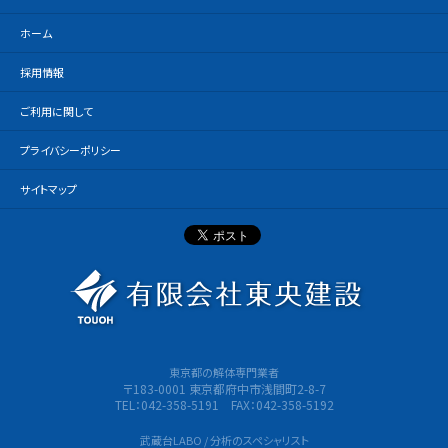
ホーム
採用情報
ご利用に関して
プライバシーポリシー
サイトマップ
有限会社
東京都の解体専門業者
〒183-0001 東京都府中市浅間町2-8-7
TEL：042-358-5191 FAX：042-358-5192
武蔵台LABO / 分析のスペシャリスト