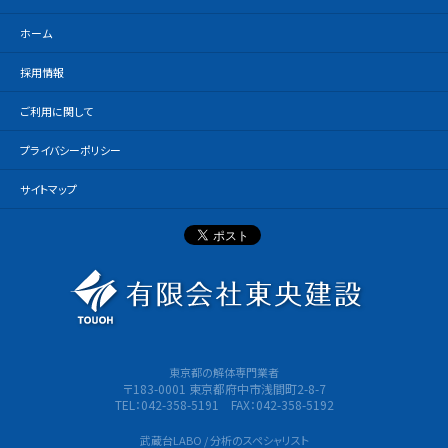
ホーム
採用情報
ご利用に関して
プライバシーポリシー
サイトマップ
有限会社
東京都の解体専門業者
〒183-0001 東京都府中市浅間町2-8-7
TEL：042-358-5191 FAX：042-358-5192
武蔵台LABO / 分析のスペシャリスト