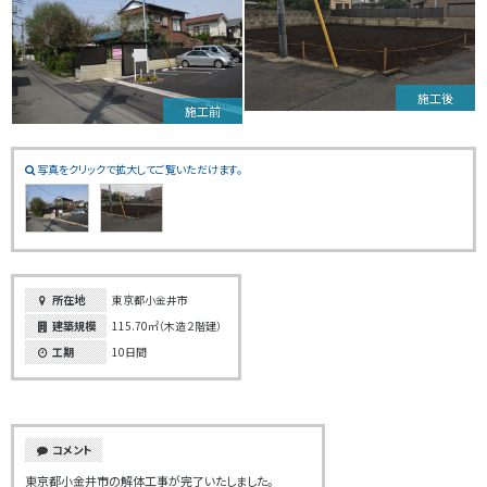
施工後
施工前
写真をクリックで拡大してご覧いただけます。
所在地
東京都小金井市
建築規模
115.70㎡（木造２階建）
工期
10日間
コメント
東京都小金井市の解体工事が完了いたしました。