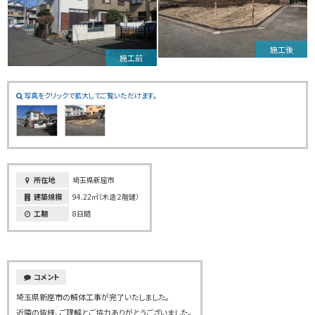
施工後
施工前
写真をクリックで拡大してご覧いただけます。
所在地
埼玉県新座市
建築規模
94.22㎡（木造２階建）
工期
8日間
コメント
埼玉県新座市の解体工事が完了いたしました。
近隣の皆様、ご理解とご協力ありがとうございました。