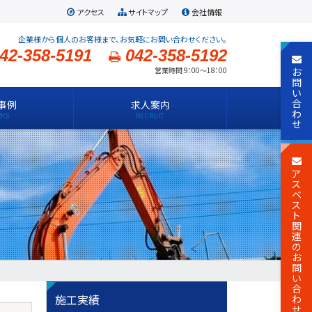
アクセス
サイトマップ
会社情報
企業様から個人のお客様まで、お気軽にお問い合わせください。
42-358-5191
042-358-5192
お
営業時間 9：00～18：00
問
い
合
事例
求人案内
わ
せ
ア
ス
ベ
ス
ト
関
連
の
お
問
い
合
施工実績
わ
せ