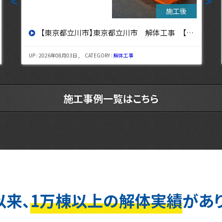
＜
＞
【東京都立川市】東京都立川市 解体工事 【東京・埼玉・神奈川の解体工事なら東央建設へ】
UP : 2026年08月03日 , CATEGORY :
解体工事
施工事例一覧はこちら
以来、
1万棟以上の解体実績
があ