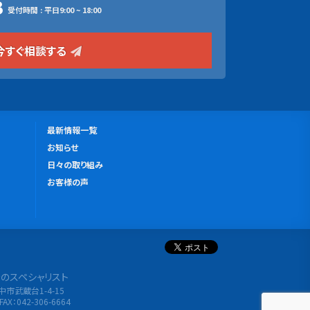
3
受付時間 : 平日9:00 ~ 18:00
今すぐ相談する
更
最新情報一覧
新
お知らせ
情
日々の取り組み
報
お客様の声
分析のスペシャリスト
府中市武蔵台1-4-15
FAX：042-306-6664