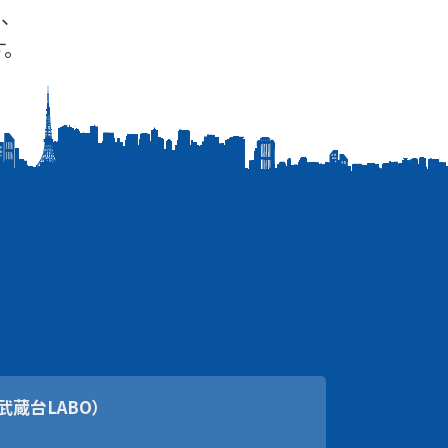
、
。
武蔵台LABO）