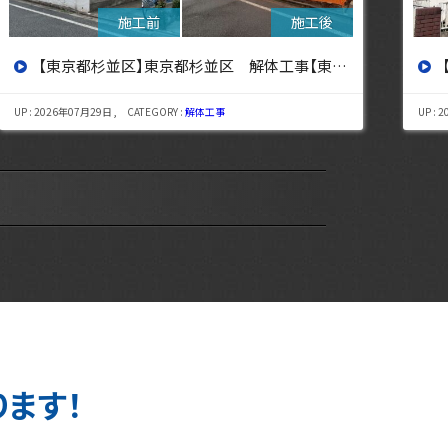
【東京都杉並区】東京都杉並区 解体工事【東京・埼玉・神奈川の解体工事なら東央建設へ】
UP : 2026年07月29日 , CATEGORY :
解体工事
UP : 
ります！