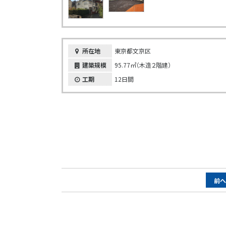
所在地
東京都文京区
建築規模
95.77㎡（木造２階建）
工期
12日間
ペ
前
ー
ジ
ナ