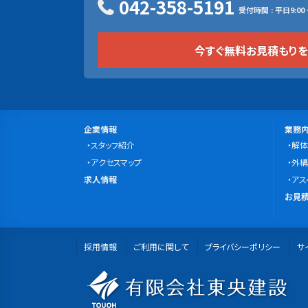
042-358-5191
受付時間 : 平日9:00 ~
今すぐ無料お見積もり
サ
会
事
企業情報
業務
社
スタッフ紹介
業
解体
イ
案
アクセスマップ
内
外構
ト
求
内
求人情報
容
アス
マ
人
無
お見積
情
料
ッ
報
お
プ
採用情報
ご利用に関して
プライバシーポリシー
見
サ
積
有
も
り・