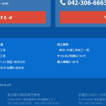
042-306-666
 18:00
をする
施
内容
施工事例
工事
工
解体・外構工事施工一覧
こ
工事
事
サイトのご利用について
の
ベスト調査・検体分析
例
個人情報について
サ
もり・お問い合わせ
イ
ト
イトマップ
に
つ
東京都の解体専門業者
武蔵台LABO / 
限会社 東央建設
い
〒183-0001 東京都府中市浅間町2-8-7
〒183-0042 東京都
て
TEL：042-358-5191 FAX：042-358-5192
TEL：042-306-6663 