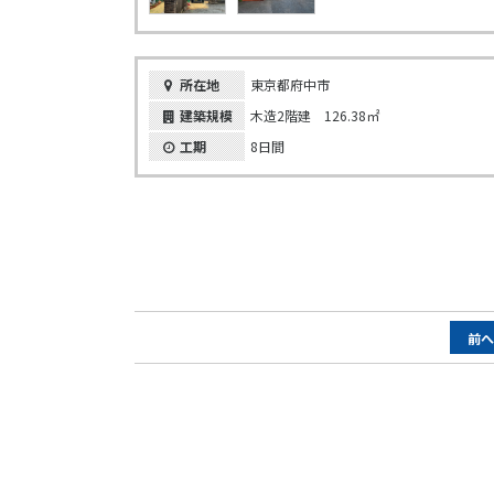
所在地
東京都府中市
建築規模
木造2階建 126.38㎡
工期
8日間
ペ
前
ー
ジ
ナ
ビ
ゲ