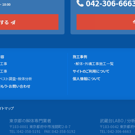
042-306-666
 18:00
をする
施
内容
施工事例
工事
工
解体・外構工事施工一覧
こ
工事
事
サイトのご利用について
の
ベスト調査・検体分析
例
個人情報について
サ
もり・お問い合わせ
イ
ト
イトマップ
に
つ
東京都の解体専門業者
武蔵台LABO / 
限会社 東央建設
い
〒183-0001 東京都府中市浅間町2-8-7
〒183-0042 東京都
て
TEL：042-358-5191 FAX：042-358-5192
TEL：042-306-6663 