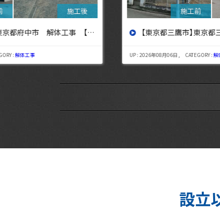
設へ】
【東京都三鷹市】東京都三鷹市 解体工事【東京・埼玉・神奈川の解体工事なら東央建設へ】
UP : 2026年08月06日 , CATEGORY :
解体工事
設立