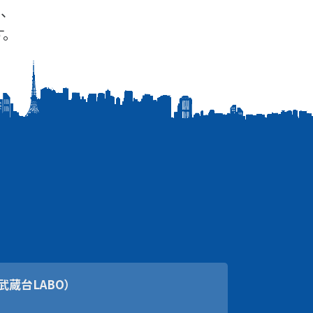
、
。
武蔵台LABO）