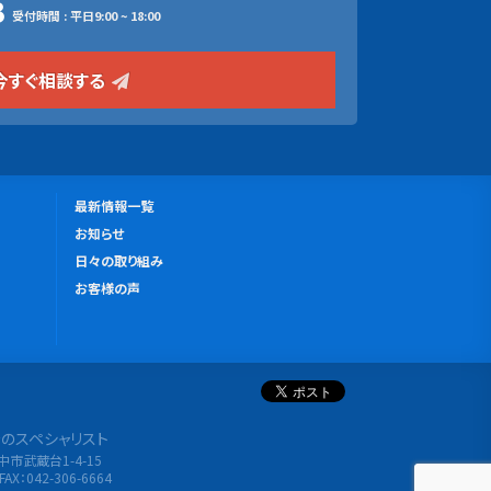
3
受付時間 : 平日9:00 ~ 18:00
今すぐ相談する
更
最新情報一覧
新
お知らせ
情
日々の取り組み
報
お客様の声
分析のスペシャリスト
府中市武蔵台1-4-15
FAX：042-306-6664