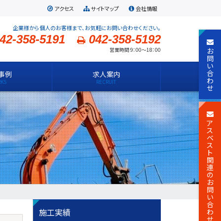
アクセス
サイトマップ
会社情報
企業様から個人のお客様まで、お気軽にお問い合わせください。
42-358-5191
042-358-5192
お
営業時間 9：00～18：00
問
い
合
事例
求人案内
わ
せ
ア
ス
ベ
ス
ト
関
連
の
お
問
い
合
施工実績
わ
せ