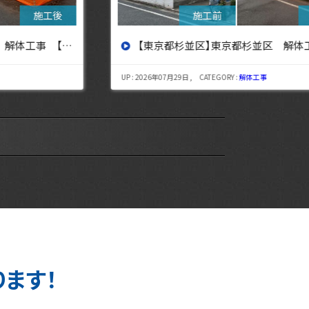
【東京都杉並区】東京都杉並区 解体工事【東京・埼玉・神奈川の解体工事なら東央建設へ】
UP : 2026年07月29日 , CATEGORY :
解体工事
UP : 
ります！