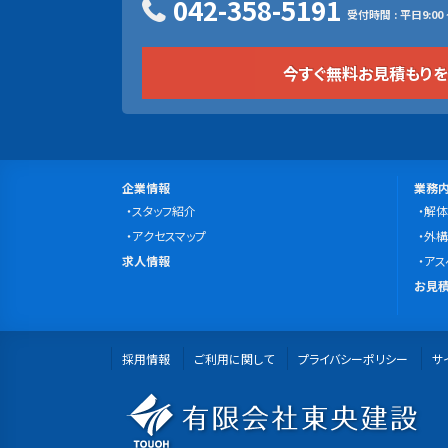
042-358-5191
受付時間 : 平日9:00 ~
今すぐ無料お見積もり
サ
会
事
企業情報
業務
社
スタッフ紹介
業
解体
イ
案
アクセスマップ
内
外構
ト
求
内
求人情報
容
アス
マ
人
無
お見積
情
料
ッ
報
お
プ
採用情報
ご利用に関して
プライバシーポリシー
見
サ
積
有
も
り・