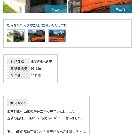
施工前
施工後
写真をクリックで拡大してご覧いただけます。
所在地
東京都東村山市
建築規模
97.52㎡
工期
10日間
コメント
東京都東村山市の解体工事が完了いたしました。
近隣の皆様、ご理解とご協力ありがとうございました。
東村山市の解体工事はぜひ東央建設へご相談ください。