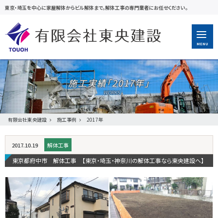
東京・埼玉を中心に家屋解体からビル解体まで。解体工事の専門業者にお任せください。
MENU
施工実績「
2017年
」
有限会社東央建設
施工事例
2017年
2017.10.19
解体工事
東京都府中市 解体工事 【東京・埼玉・神奈川の解体工事なら東央建設へ】