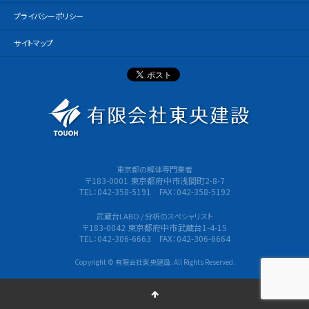
プライバシーポリシー
サイトマップ
有限会社
東京都の解体専門業者
〒183-0001 東京都府中市浅間町2-8-7
TEL：042-358-5191 FAX：042-358-5192
武蔵台LABO / 分析のスペシャリスト
〒183-0042 東京都府中市武蔵台1-4-15
TEL：042-306-6663 FAX：042-306-6664
Copyright © 有限会社東央建設. All Rights Reserved.