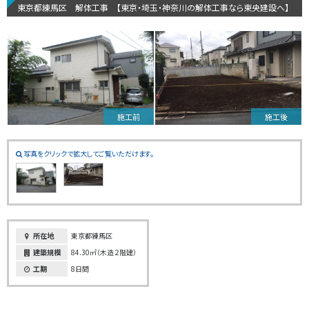
東京都練馬区 解体工事 【東京・埼玉・神奈川の解体工事なら東央建設へ】
施工前
施工後
写真をクリックで拡大してご覧いただけます。
所在地
東京都練馬区
建築規模
84.30㎡（木造２階建）
工期
8日間