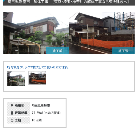
埼玉県新座市 解体工事 【東京・埼玉・神奈川の解体工事なら東央建設へ】
施工前
施工後
写真をクリックで拡大してご覧いただけます。
所在地
埼玉県新座市
建築規模
77.69㎡（木造２階建）
工期
10日間