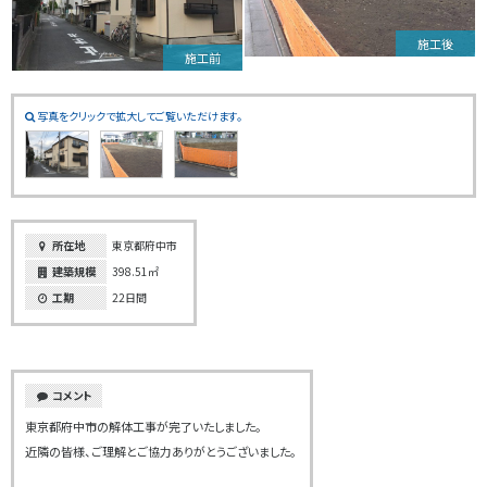
施工後
施工前
写真をクリックで拡大してご覧いただけます。
所在地
東京都府中市
建築規模
398.51㎡
工期
22日間
コメント
東京都府中市の解体工事が完了いたしました。
近隣の皆様、ご理解とご協力ありがとうございました。