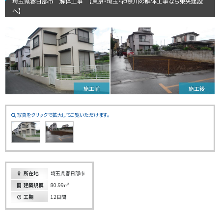
埼玉県春日部市 解体工事 【東京・埼玉・神奈川の解体工事なら東央建設
へ】
施工前
施工後
写真をクリックで拡大してご覧いただけます。
所在地
埼玉県春日部市
建築規模
80.99㎡
工期
12日間