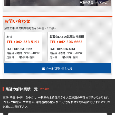
東央建設へのアクセス
お問い合わせ
解体工事・産業廃棄物処理ならお任せください!
本社
武蔵台LABO/武蔵台営業所
TEL : 042-358-5191
TEL : 042-306-6663
FAX : 042-358-5192
FAX : 042-306-6664
電話受付時間 9：00～18：00
電話受付時間 9：00～18：00
定休日 土曜・日曜・祝日
定休日 土曜・日曜・祝日
メールで問い合わせる
最近の解体実績一覧
東京・埼玉・神奈川を中心に、一軒家の木造住宅から大型施設の解体まで承っております。
ブロック塀撤去・立木撤去・建物基礎の撤去など、小さな解体でも相談に応じますので、お
気軽にご相談下さい。