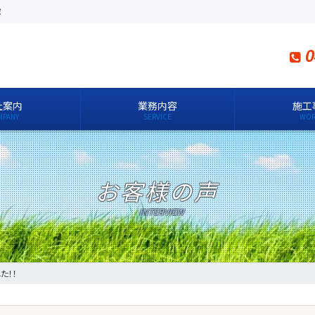
設
0
社案内
業務内容
施工
お客様の声
た！！