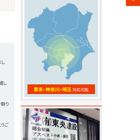
まし
嬉し
東京・神奈川・埼玉
対応可能
々取り
とうご