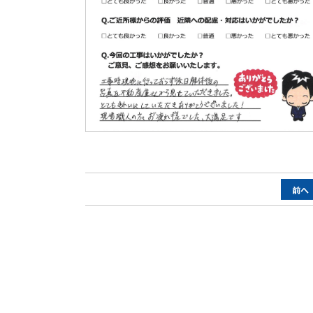
ペ
前へ
ー
ジ
ナ
ビ
ゲ
ー