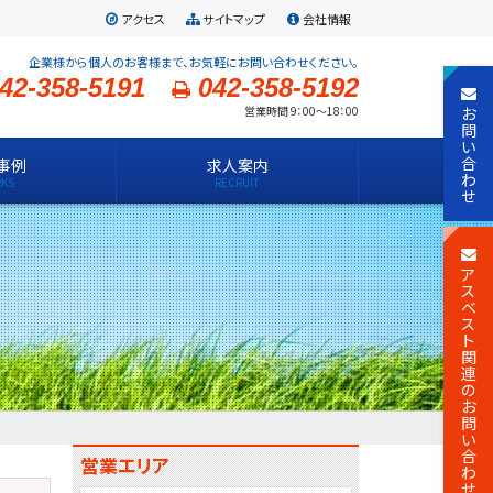
アクセス
サイトマップ
会社情報
企業様から個人のお客様まで、お気軽にお問い合わせください。
42-358-5191
042-358-5192
お
営業時間 9：00～18：00
問
い
合
事例
求人案内
わ
せ
ア
ス
ベ
ス
ト
関
連
の
お
問
い
合
営業エリア
わ
せ