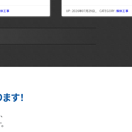
UP : 2026年07月29日 , CATEGORY :
解体工事
UP : 
ります！
、
。