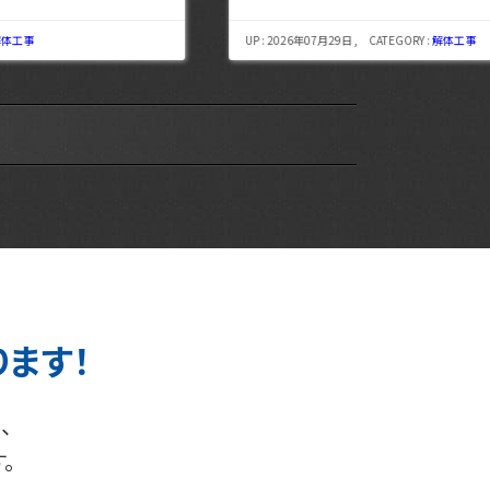
UP : 2026年07月29日 , CATEGORY :
解体工事
UP : 
ります！
、
。