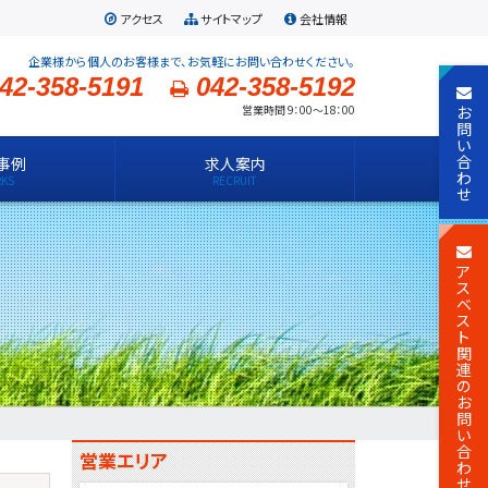
アクセス
サイトマップ
会社情報
企業様から個人のお客様まで、お気軽にお問い合わせください。
42-358-5191
042-358-5192
お
営業時間 9：00～18：00
問
い
合
事例
求人案内
わ
せ
ア
ス
ベ
ス
ト
関
連
の
お
問
い
合
営業エリア
わ
せ