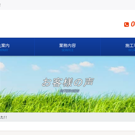
設
0
社案内
業務内容
施工
お客様の声
た！！