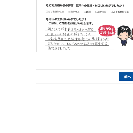
ペ
前へ
ー
ジ
ナ
ビ
ゲ
ー
シ