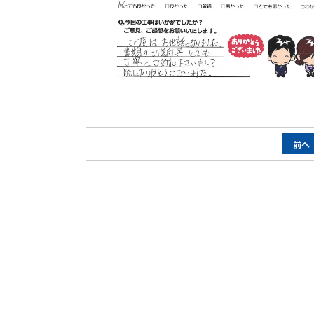
ペ
前へ
ー
ジ
ナ
ビ
ゲ
ー
シ
ョ
ン