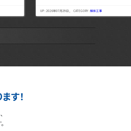
UP : 2026年07月29日 , CATEGORY :
解体工事
UP : 
ります！
、
。