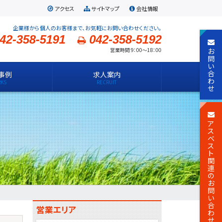
アクセス
サイトマップ
会社情報
企業様から個人のお客様まで、お気軽にお問い合わせください。
42-358-5191
042-358-5192
お
営業時間 9：00～18：00
問
い
合
事例
求人案内
わ
せ
ア
ス
ベ
ス
ト
関
連
の
お
問
い
合
営業エリア
わ
せ