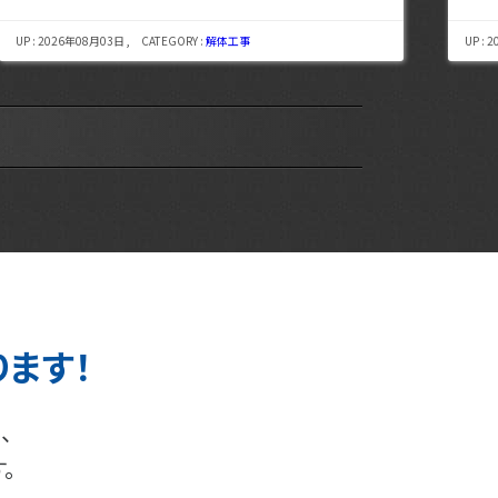
UP : 2026年07月29日 , CATEGORY :
解体工事
UP : 
ります！
、
。