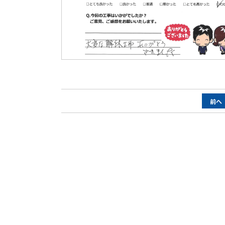
ペ
前へ
ー
ジ
ナ
ビ
ゲ
ー
シ
ョ
ン