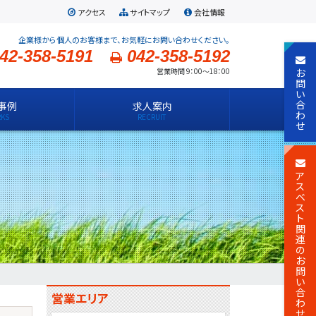
アクセス
サイトマップ
会社情報
企業様から個人のお客様まで、お気軽にお問い合わせください。
42-358-5191
042-358-5192
お
営業時間 9：00～18：00
問
い
合
事例
求人案内
わ
せ
ア
ス
ベ
ス
ト
関
連
の
お
問
い
合
営業エリア
わ
せ