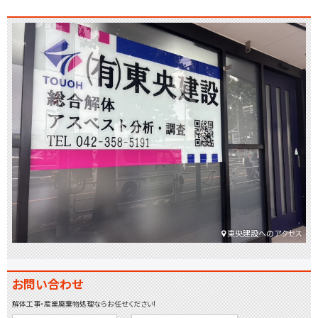
ジ
ナ
ビ
ゲ
ー
シ
ョ
ン
東央建設へのアクセス
お問い合わせ
解体工事・産業廃棄物処理ならお任せください!